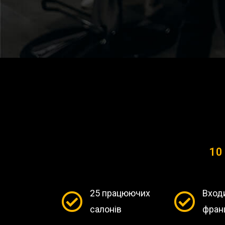
10
25 працюючих
Вход
салонів
фран