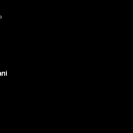
о.
пі