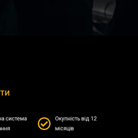
ОТИ
на система
Окупність від 12
ання
місяців