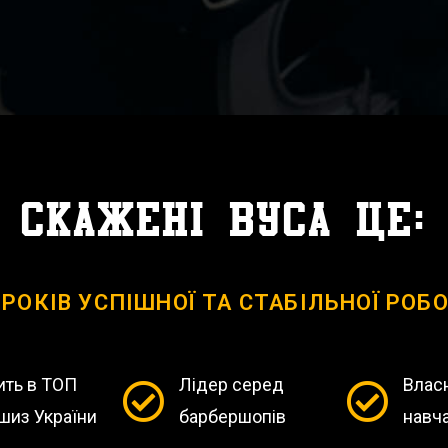
Скажені вуса це:
 РОКІВ УСПІШНОЇ ТА СТАБІЛЬНОЇ РОБ
ить в ТОП
Лідер серед
Влас
шиз України
барбершопів
навч